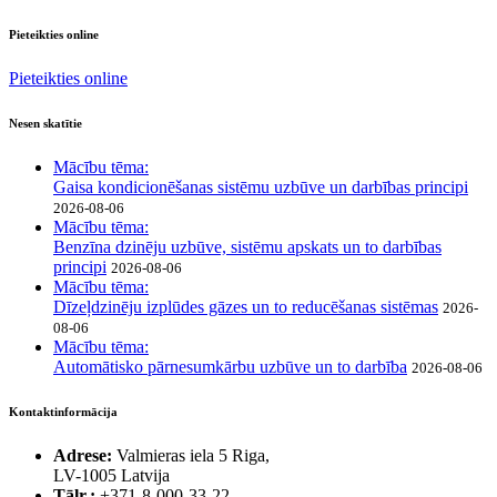
Pieteikties online
Pieteikties online
Nesen skatītie
Mācību tēma:
Gaisa kondicionēšanas sistēmu uzbūve un darbības principi
2026-08-06
Mācību tēma:
Benzīna dzinēju uzbūve, sistēmu apskats un to darbības
principi
2026-08-06
Mācību tēma:
Dīzeļdzinēju izplūdes gāzes un to reducēšanas sistēmas
2026-
08-06
Mācību tēma:
Automātisko pārnesumkārbu uzbūve un to darbība
2026-08-06
Kontaktinformācija
Adrese:
Valmieras iela 5 Riga,
LV-1005 Latvija
Tālr.:
+371-8-000-33-22