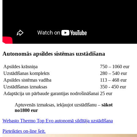
Autonomās apsildes sistēmas uzstādīšana
Apsildes krāsniņa
750 – 1060 eur
Uzstādīšanas komplekts
280 – 540 eur
Apsildes sistēmas vadība
113 – 468 eur
Uzstādīšanas izmaksas
350 - 450 eur
Adaptācija un pārbaude garantijas nodrošināšanai
25 eur
Aptuvenās izmaksas, iekļaujot uzstādīšanu –
sākot
no1800 eur
Webasto Thermo Top Evo autonomā sildītāja uzstādīšana
Pieteikties on-line šeit.