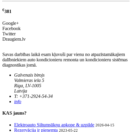
€
381
Google+
Facebook
Twitter
Draugiem.lv
Savas darbības laikā esam kļuvuši par vienu no atpazīstamākajiem
dalībniekiem auto kondicionieru remonta un kondicionieru sistēmas
diagnostikas jomā.
Galvenais birojs
Valmieras iela 5
Riga, LV-1005
Latvija
T: +371-2924-54-34
info
KAS jauns?
Elektroauto Siltumsūkņu apkope & uzpilde
2026-04-15
Rezervācija ir pieņemta
2023-05-22