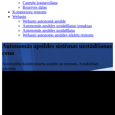
Cauruļu izgatavošana
Rezerves daļas
Kompresoru remonts
Webasto
Webasto autonomā apsilde
Autonomās apsildes uzstādīšanas izmaksas
Autonomās apsildes uzstādīšana
Webasto autonomo apsildes iekārtu remonts
Autonomās apsildes sistēmas uzstādīšanas
cena
Automašīnu kondicionieru uzpilde un remonts, Autoklimats
garantija