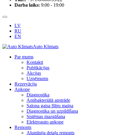
Darba laiks:
9:00 - 19:00
LV
RU
EN
Auto Klimats
Par mums
Kontakti
Publikācijas
Akcijas
Uzņēmums
Rezervācija
Apkope
Diagnostika
Antibakteriālā apstrāde
Salona gaisa filtru maiņa
Diagnostika un uzpildīšana
Sistēmas mazgāšana
Elektroauto apkope
Remonts
Alumīnija detaļu remonts