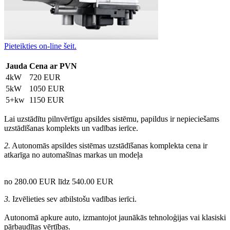
Pieteikties on-line šeit.
Jauda
Cena ar PVN
4kW
720 EUR
5kW
1050 EUR
5+kw
1150 EUR
Lai uzstādītu pilnvērtīgu apsildes sistēmu, papildus ir nepieciešams
uzstādīšanas komplekts un vadības ierīce.
2.
Autonomās apsildes sistēmas uzstādīšanas komplekta cena ir
atkarīga no automašīnas markas un modeļa
no 280.00 EUR līdz 540.00 EUR
3.
Izvēlieties sev atbilstošu vadības ierīci.
Autonomā apkure auto, izmantojot jaunākās tehnoloģijas vai klasiski
pārbaudītas vērtības.