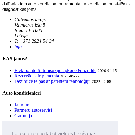
dalībniekiem auto kondicionieru remonta un kondicionieru sistēmas
diagnostikas jomā.
Galvenais birojs
Valmieras iela 5
Riga, LV-1005
Latvija
T: +371-2924-54-34
info
KAS jauns?
Elektroauto Siltumsūkņu apkope & uzpilde
2026-04-15
Rezervācija ir pieņemta
2023-05-22
Dezinficē telpas ar patentētu tehnoloģiju
2022-06-08
Auto kondicionieri
Jaunumi
Partneru autoservisi
Garantija
UZZINI pirmais
Lai palīdzētu uzlabot vietnes lietošanas