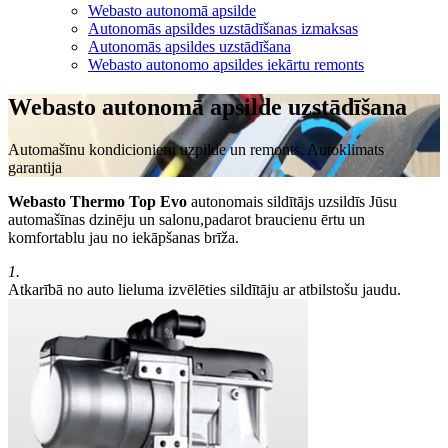
Webasto autonomā apsilde
Autonomās apsildes uzstādīšanas izmaksas
Autonomās apsildes uzstādīšana
Webasto autonomo apsildes iekārtu remonts
Webasto autonomā apsilde uzstādīšana
Automašīnu kondicionieru uzpilde un remonts, Autoklimats
garantija
Webasto Thermo Top Evo
autonomais sildītājs uzsildīs Jūsu
automašīnas dzinēju un salonu,padarot braucienu ērtu un
komfortablu jau no iekāpšanas brīža.
1.
Atkarībā no auto lieluma izvēlēties sildītāju ar atbilstošu jaudu.