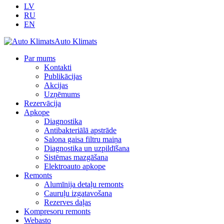
LV
RU
EN
Auto Klimats
Par mums
Kontakti
Publikācijas
Akcijas
Uzņēmums
Rezervācija
Apkope
Diagnostika
Antibakteriālā apstrāde
Salona gaisa filtru maiņa
Diagnostika un uzpildīšana
Sistēmas mazgāšana
Elektroauto apkope
Remonts
Alumīnija detaļu remonts
Cauruļu izgatavošana
Rezerves daļas
Kompresoru remonts
Webasto