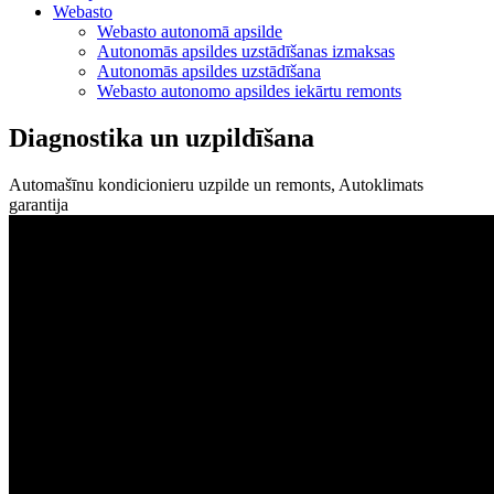
Webasto
Webasto autonomā apsilde
Autonomās apsildes uzstādīšanas izmaksas
Autonomās apsildes uzstādīšana
Webasto autonomo apsildes iekārtu remonts
Diagnostika un uzpildīšana
Automašīnu kondicionieru uzpilde un remonts, Autoklimats
garantija