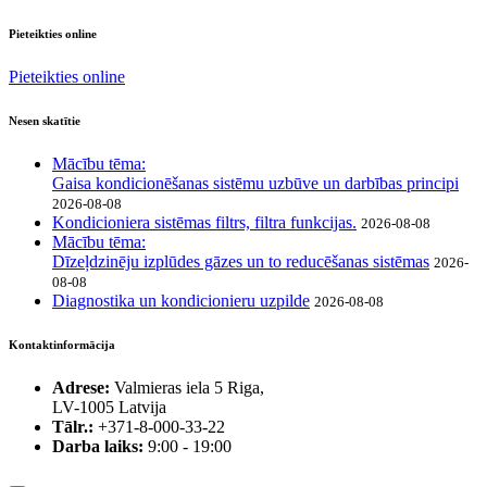
Pieteikties online
Pieteikties online
Nesen skatītie
Mācību tēma:
Gaisa kondicionēšanas sistēmu uzbūve un darbības principi
2026-08-08
Kondicioniera sistēmas filtrs, filtra funkcijas.
2026-08-08
Mācību tēma:
Dīzeļdzinēju izplūdes gāzes un to reducēšanas sistēmas
2026-
08-08
Diagnostika un kondicionieru uzpilde
2026-08-08
Kontaktinformācija
Adrese:
Valmieras iela 5 Riga,
LV-1005 Latvija
Tālr.:
+371-8-000-33-22
Darba laiks:
9:00 - 19:00