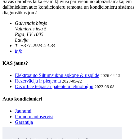
Savas darbības laikā esam kļuvuši par vienu no atpazīstamākajiem
dalībniekiem auto kondicionieru remonta un kondicionieru sistēmas
diagnostikas jomā.
Galvenais birojs
Valmieras iela 5
Riga, LV-1005
Latvija
T: +371-2924-54-34
info
KAS jauns?
Elektroauto Siltumsūkņu apkope & uzpilde
2026-04-15
Rezervācija ir pieņemta
2023-05-22
Dezinficē telpas ar patentētu tehnoloģiju
2022-06-08
Auto kondicionieri
Jaunumi
Partneru autoservisi
Garantija
UZZINI pirmais