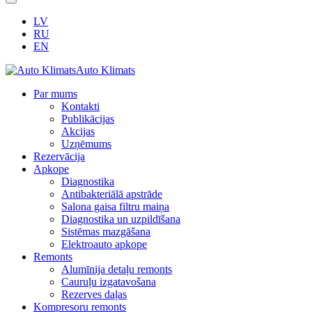
LV
RU
EN
Auto Klimats
Par mums
Kontakti
Publikācijas
Akcijas
Uzņēmums
Rezervācija
Apkope
Diagnostika
Antibakteriālā apstrāde
Salona gaisa filtru maiņa
Diagnostika un uzpildīšana
Sistēmas mazgāšana
Elektroauto apkope
Remonts
Alumīnija detaļu remonts
Cauruļu izgatavošana
Rezerves daļas
Kompresoru remonts