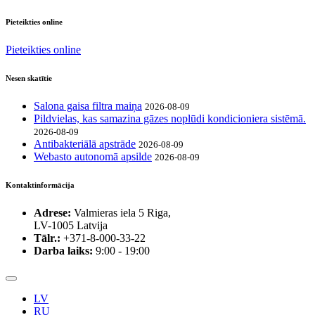
Pieteikties online
Pieteikties online
Nesen skatītie
Salona gaisa filtra maiņa
2026-08-09
Pildvielas, kas samazina gāzes noplūdi kondicioniera sistēmā.
2026-08-09
Antibakteriālā apstrāde
2026-08-09
Webasto autonomā apsilde
2026-08-09
Kontaktinformācija
Adrese:
Valmieras iela 5 Riga,
LV-1005 Latvija
Tālr.:
+371-8-000-33-22
Darba laiks:
9:00 - 19:00
LV
RU