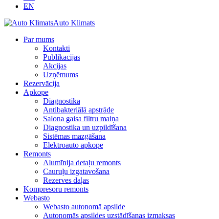
EN
Auto Klimats
Par mums
Kontakti
Publikācijas
Akcijas
Uzņēmums
Rezervācija
Apkope
Diagnostika
Antibakteriālā apstrāde
Salona gaisa filtru maiņa
Diagnostika un uzpildīšana
Sistēmas mazgāšana
Elektroauto apkope
Remonts
Alumīnija detaļu remonts
Cauruļu izgatavošana
Rezerves daļas
Kompresoru remonts
Webasto
Webasto autonomā apsilde
Autonomās apsildes uzstādīšanas izmaksas