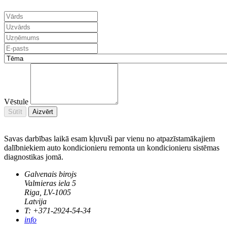
Vēstule
Sūtīt
Aizvērt
Savas darbības laikā esam kļuvuši par vienu no atpazīstamākajiem
dalībniekiem auto kondicionieru remonta un kondicionieru sistēmas
diagnostikas jomā.
Galvenais birojs
Valmieras iela 5
Riga, LV-1005
Latvija
T: +371-2924-54-34
info