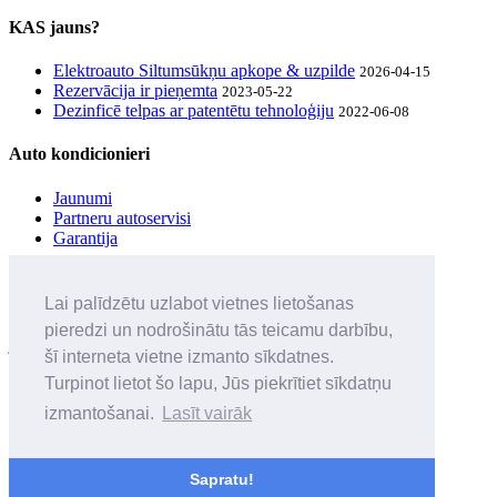
KAS jauns?
Elektroauto Siltumsūkņu apkope & uzpilde
2026-04-15
Rezervācija ir pieņemta
2023-05-22
Dezinficē telpas ar patentētu tehnoloģiju
2022-06-08
Auto kondicionieri
Jaunumi
Partneru autoservisi
Garantija
UZZINI pirmais
Lai palīdzētu uzlabot vietnes lietošanas
Seko mūsu sociālo tīklu ierakstiem un iegūsti informāciju par
pieredzi un nodrošinātu tās teicamu darbību,
jaunumiem & balvām
šī interneta vietne izmanto sīkdatnes.
Privātuma politika
Turpinot lietot šo lapu, Jūs piekrītiet sīkdatņu
Noteikumi
izmantošanai.
Lasīt vairāk
•
© 2026 All Rights Reserved, GVIDIS
Sapratu!