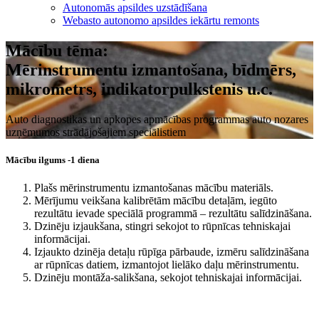
Autonomās apsildes uzstādīšana
Webasto autonomo apsildes iekārtu remonts
Mācību tēma:
Mērinstrumentu izmantošana, bīdmērs,
mikrometrs, indikatorpulkstenis u.c.
Auto diagnostikas un apkopes apmācības programmas auto nozares
uzņēmumos strādājošajiem speciālistiem
Mācību ilgums -1 diena
Plašs mērinstrumentu izmantošanas mācību materiāls.
Mērījumu veikšana kalibrētām mācību detaļām, iegūto
rezultātu ievade speciālā programmā – rezultātu salīdzināšana.
Dzinēju izjaukšana, stingri sekojot to rūpnīcas tehniskajai
informācijai.
Izjaukto dzinēja detaļu rūpīga pārbaude, izmēru salīdzināšana
ar rūpnīcas datiem, izmantojot lielāko daļu mērinstrumentu.
Dzinēju montāža-salikšana, sekojot tehniskajai informācijai.