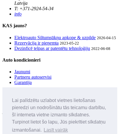
Latvija
T: +371-2924-54-34
info
KAS jauns?
Elektroauto Siltumsūkņu apkope & uzpilde
2026-04-15
Rezervācija ir pieņemta
2023-05-22
Dezinficē telpas ar patentētu tehnoloģiju
2022-06-08
Auto kondicionieri
Jaunumi
Partneru autoservisi
Garantija
UZZINI pirmais
Lai palīdzētu uzlabot vietnes lietošanas
Seko mūsu sociālo tīklu ierakstiem un iegūsti informāciju par
pieredzi un nodrošinātu tās teicamu darbību,
jaunumiem & balvām
šī interneta vietne izmanto sīkdatnes.
Privātuma politika
Turpinot lietot šo lapu, Jūs piekrītiet sīkdatņu
Noteikumi
izmantošanai.
Lasīt vairāk
•