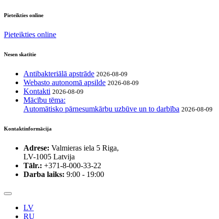
Pieteikties online
Pieteikties online
Nesen skatītie
Antibakteriālā apstrāde
2026-08-09
Webasto autonomā apsilde
2026-08-09
Kontakti
2026-08-09
Mācību tēma:
Automātisko pārnesumkārbu uzbūve un to darbība
2026-08-09
Kontaktinformācija
Adrese:
Valmieras iela 5 Riga,
LV-1005 Latvija
Tālr.:
+371-8-000-33-22
Darba laiks:
9:00 - 19:00
LV
RU