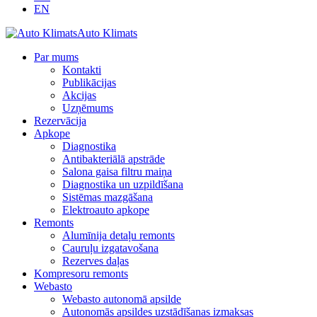
EN
Auto Klimats
Par mums
Kontakti
Publikācijas
Akcijas
Uzņēmums
Rezervācija
Apkope
Diagnostika
Antibakteriālā apstrāde
Salona gaisa filtru maiņa
Diagnostika un uzpildīšana
Sistēmas mazgāšana
Elektroauto apkope
Remonts
Alumīnija detaļu remonts
Cauruļu izgatavošana
Rezerves daļas
Kompresoru remonts
Webasto
Webasto autonomā apsilde
Autonomās apsildes uzstādīšanas izmaksas