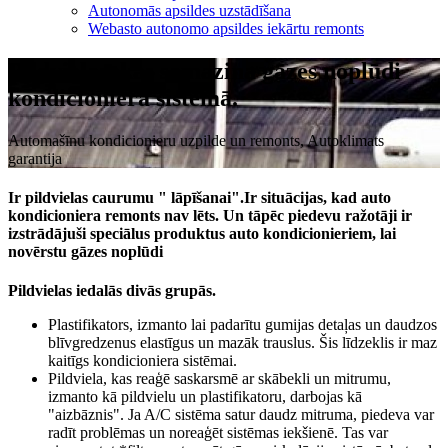
Autonomās apsildes uzstādīšana
Webasto autonomo apsildes iekārtu remonts
Pildvielas, kas samazina gāzes noplūdi
kondicioniera sistēmā.
Automašīnu kondicionieru uzpilde un remonts, Autoklimats
garantija
Ir pildvielas caurumu " lāpīšanai".Ir situācijas, kad auto
kondicioniera remonts nav lēts. Un tāpēc piedevu ražotāji ir
izstrādājuši speciālus produktus auto kondicionieriem, lai
novērstu gāzes noplūdi
Pildvielas iedalās divās grupās.
Plastifikators, izmanto lai padarītu gumijas detaļas un daudzos
blīvgredzenus elastīgus un mazāk trauslus. Šis līdzeklis ir maz
kaitīgs kondicioniera sistēmai.
Pildviela, kas reaģē saskarsmē ar skābekli un mitrumu,
izmanto kā pildvielu un plastifikatoru, darbojas kā
"aizbāznis". Ja A/C sistēma satur daudz mitruma, piedeva var
radīt problēmas un noreaģēt sistēmas iekšienē. Tas var