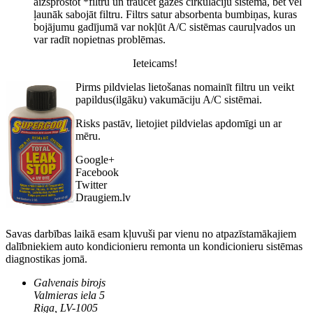
aizsprostot *filtru un traucēt gāzes cirkulāciju sistēmā, bet vel
ļaunāk sabojāt filtru. Filtrs satur absorbenta bumbiņas, kuras
bojājumu gadījumā var nokļūt A/C sistēmas cauruļvados un
var radīt nopietnas problēmas.
Ieteicams!
Pirms pildvielas lietošanas nomainīt filtru un veikt
papildus(ilgāku) vakumāciju A/C sistēmai.
Risks pastāv, lietojiet pildvielas apdomīgi un ar
mēru.
Google+
Facebook
Twitter
Draugiem.lv
Savas darbības laikā esam kļuvuši par vienu no atpazīstamākajiem
dalībniekiem auto kondicionieru remonta un kondicionieru sistēmas
diagnostikas jomā.
Galvenais birojs
Valmieras iela 5
Riga, LV-1005